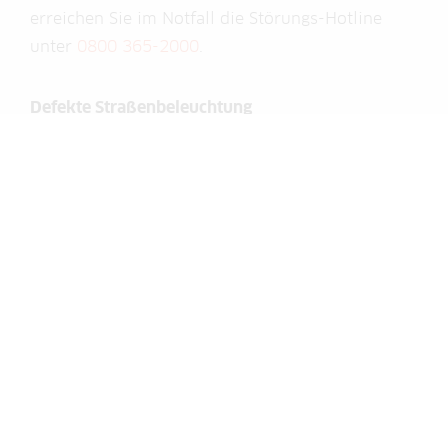
erreichen Sie im Notfall die Störungs-Hotline
unter
0800 365-2000
.
Defekte Straßenbeleuchtung
und Ampeln?
Bitte melden Sie defekte Straßenbeleuchtung und
Ampeln an unsere Tochtergesellschaft Hanau
Netz GmbH per
Formular
oder telefonisch unter
0800 365-2000
.
Barrierefreiheit
Erklärung zur Barrierefreiheit
Social Media
Facebook