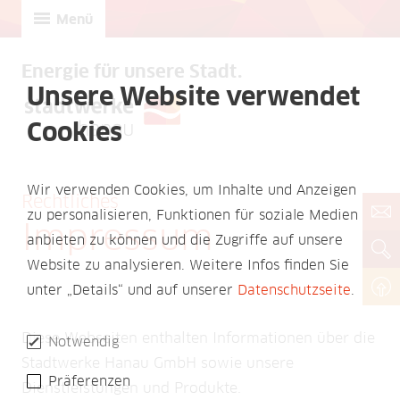
Menü
Energie für unsere Stadt.
Unsere Website verwendet
Cookies
Wir verwenden Cookies, um Inhalte und Anzeigen
Rechtliches
zu personalisieren, Funktionen für soziale Medien
Impressum
anbieten zu können und die Zugriffe auf unsere
Website zu analysieren. Weitere Infos finden Sie
unter „Details“ und auf unserer
Datenschutzseite
.
Diese Webseiten enthalten Informationen über die
Notwendig
Stadtwerke Hanau GmbH sowie unsere
Präferenzen
Dienstleistungen und Produkte.