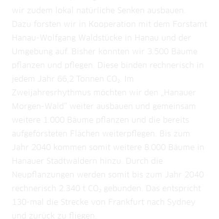
2030 mindestens 50 % unserer Kunden
Frühjahr 2024 ergab leider keine neuen PV-
wir zudem lokal natürliche Senken ausbauen.
animieren, auf den Druck ihrer Rechnung zu
Flächen. Dafür konkretisieren sich die
Dazu forsten wir in Kooperation mit dem Forstamt
verzichten, um somit weiter Papier
Sanierungspläne auf unserem
Hanau-Wolfgang Waldstücke in Hanau und der
einzusparen.
Betriebsgelände in der Leipziger Straße, auf
Umgebung auf. Bisher konnten wir 3.500 Bäume
dem wir bis 2028 Photovoltaik-Anlagen
pflanzen und pflegen. Diese binden rechnerisch in
Energetische Sanierung des
installieren werden.
jedem Jahr 66,2 Tonnen CO₂. Im
Betriebsgebäudes bis 2029
Zweijahresrhythmus möchten wir den „Hanauer
Bis 2029 wollen wir unser Betriebsgebäude
Morgen-Wald“ weiter ausbauen und gemeinsam
umfangreich energetisch sanieren. Dazu
weitere 1.000 Bäume pflanzen und die bereits
gehört neben dem Ausbau von PV auch
aufgeforsteten Flächen weiterpflegen. Bis zum
Dach- und teilweise Fassadenbegrünung als
Jahr 2040 kommen somit weitere 8.000 Bäume in
Klimaanpassungsmaßnahme.
Hanauer Stadtwäldern hinzu. Durch die
Neupflanzungen werden somit bis zum Jahr 2040
rechnerisch 2.340 t CO₂ gebunden. Das entspricht
130-mal die Strecke von Frankfurt nach Sydney
und zurück zu fliegen.