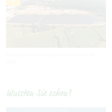
Fertigstellung des Solarparks im Spätsommer
An
2024
Wussten Sie schon?