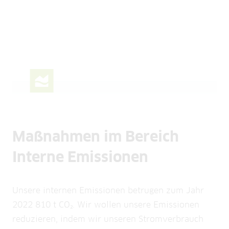
Ladekarte um 80% gesenkt, um noch mehr
Menschen zur unkomplizierten Nutzung der
bundesweiten Ladeinfrastruktur zu
animieren.
Ausbau Wallboxen
Wir konnten unseren Wallboxen-Absatz im
Jahr 2024 um 12% steigern, insbesondere im
Maßnahmen im Bereich
Privatkunden-Bereich.
Interne Emissionen
Unsere internen Emissionen betrugen zum Jahr
2022 810 t CO₂. Wir wollen unsere Emissionen
reduzieren, indem wir unseren Stromverbrauch