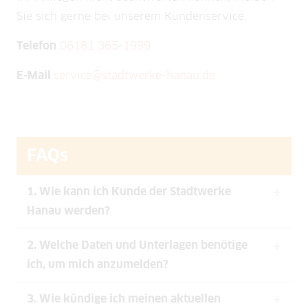
Sie sich gerne bei unserem Kundenservice.
Telefon
06181 365-1999
E-Mail
service@stadtwerke-hanau.de
FAQs
1. Wie kann ich Kunde der Stadtwerke
Hanau werden?
2. Welche Daten und Unterlagen benötige
Wenn Sie sich von uns versorgen lassen
ich, um mich anzumelden?
möchten, dann melden Sie sich einfach
telefonisch unter 06181-3651999, per E-Mail
3. Wie kündige ich meinen aktuellen
Wichtig für die Anmeldung sind der aktuelle
service@stadtwerke-hanau.de
oder persönlich